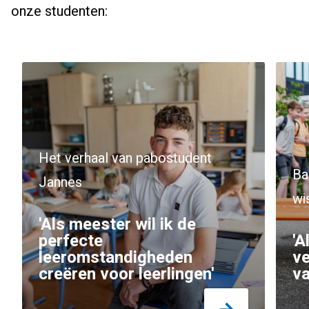
onze studenten:
Het verhaal van pabostudent
Ba
Jannes
wi
'Als meester wil ik de
perfecte
'A
leeromstandigheden
ve
creëren voor leerlingen'
va