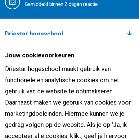
Gemiddeld binnen 2 dagen reactie
Driestar hogeschool
Over de hogeschool
Bachelors
Jouw cookievoorkeuren
Studium Generale
Leraar basisonderwijs (pabo)
Driestar hogeschool maakt gebruik van
Studentenhuisvesting
Masters, Ad en post-hbo
Leraar voortgezet onderwijs
functionele en analytische cookies om het
Onderzoekscentrum
Ad-PEP
Pedagogiek
Voor studenten
gebruik van de website te optimaliseren.
Werken bij Driestar hogeschool
Post-hbo-opleidingen
Studiekeuzehulp
Daarnaast maken we gebruik van cookies voor
Contact
Info werkplekleren
Masters
Overstappen naar het onderwijs?
marketingdoeleinden. Hiermee kunnen we je
Bibliotheek
Zij-instroom leraar basisonderwijs
gedrag volgen op de website. Als je op 'Ja, ik
Eduweb
Zij-instroom leraar voortgezet onderwijs
accepteer alle cookies' klikt, geef je hiervoor
Alumni