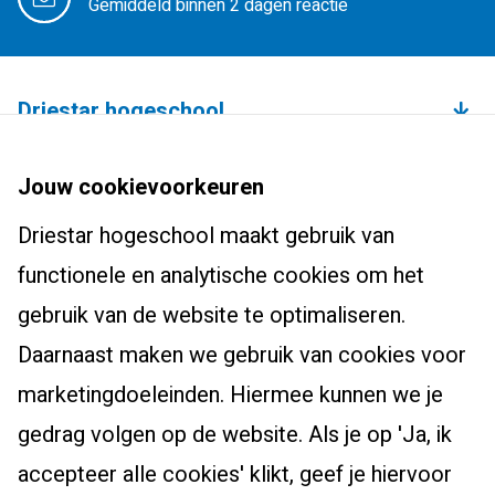
Gemiddeld binnen 2 dagen reactie
Driestar hogeschool
Over de hogeschool
Bachelors
Jouw cookievoorkeuren
Studium Generale
Leraar basisonderwijs (pabo)
Driestar hogeschool maakt gebruik van
Studentenhuisvesting
Masters, Ad en post-hbo
Leraar voortgezet onderwijs
functionele en analytische cookies om het
Onderzoekscentrum
Ad-PEP
Pedagogiek
Voor studenten
gebruik van de website te optimaliseren.
Werken bij Driestar hogeschool
Post-hbo-opleidingen
Studiekeuzehulp
Daarnaast maken we gebruik van cookies voor
Contact
Info werkplekleren
Masters
Overstappen naar het onderwijs?
marketingdoeleinden. Hiermee kunnen we je
Bibliotheek
Zij-instroom leraar basisonderwijs
gedrag volgen op de website. Als je op 'Ja, ik
Eduweb
Zij-instroom leraar voortgezet onderwijs
accepteer alle cookies' klikt, geef je hiervoor
Alumni