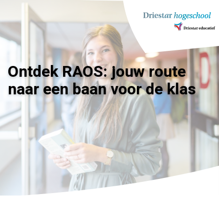
Ga
naar
inhoud
Ontdek RAOS: jouw route
naar een baan voor de klas