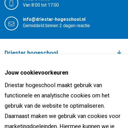
Van 8:00 tot 17:00
info@driestar-hogeschool.nl
Gemiddeld binnen 2 dagen reactie
Driestar hogeschool
Over de hogeschool
Bachelors
Jouw cookievoorkeuren
Studium Generale
Leraar basisonderwijs (pabo)
Driestar hogeschool maakt gebruik van
Studentenhuisvesting
Masters, Ad en post-hbo
Leraar voortgezet onderwijs
functionele en analytische cookies om het
Onderzoekscentrum
Ad-PEP
Pedagogiek
Voor studenten
gebruik van de website te optimaliseren.
Werken bij Driestar hogeschool
Post-hbo-opleidingen
Studiekeuzehulp
Daarnaast maken we gebruik van cookies voor
Contact
Info werkplekleren
Masters
Overstappen naar het onderwijs?
marketingdoeleinden. Hiermee kunnen we je
Bibliotheek