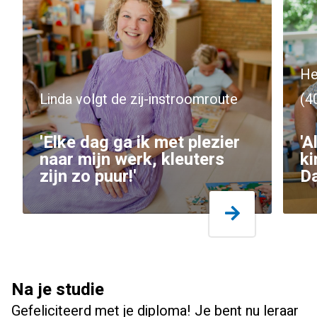
He
Linda volgt de zij-instroomroute
(4
'Elke dag ga ik met plezier
'A
naar mijn werk, kleuters
ki
zijn zo puur!'
Da
Na je studie
Gefeliciteerd met je diploma! Je bent nu leraar