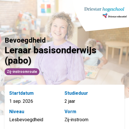
Ga
naar
inhoud
Bevoegdheid
Leraar basisonderwijs
(pabo)
Zij-instroomroute
Startdatum
Studieduur
1 sep. 2026
2 jaar
Niveau
Vorm
Lesbevoegdheid
Zij-instroom