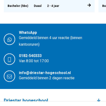
Bachelor (hbo)
Duaal
2 - 4 jaar
Ba
WhatsApp
Gemiddeld binnen 4 uur reactie (binnen
kantooruren)
0182-540333
Van 8:00 tot 17:00
info@driestar-hogeschool.nl
Gemiddeld binnen 2 dagen reactie
Driestar hogeschool