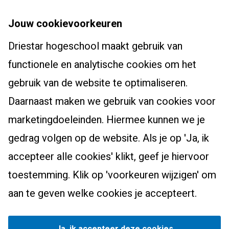
Over de hogeschool
Bachelors
Jouw cookievoorkeuren
Studium Generale
Leraar basisonderwijs (pabo)
Driestar hogeschool maakt gebruik van
Studentenhuisvesting
Masters, Ad en post-hbo
Leraar voortgezet onderwijs
functionele en analytische cookies om het
Onderzoekscentrum
Ad-PEP
Pedagogiek
Voor studenten
gebruik van de website te optimaliseren.
Werken bij Driestar hogeschool
Post-hbo-opleidingen
Studiekeuzehulp
Daarnaast maken we gebruik van cookies voor
Contact
Info werkplekleren
Masters
Overstappen naar het onderwijs?
marketingdoeleinden. Hiermee kunnen we je
Bibliotheek
Zij-instroom leraar basisonderwijs
gedrag volgen op de website. Als je op 'Ja, ik
Eduweb
Zij-instroom leraar voortgezet onderwijs
accepteer alle cookies' klikt, geef je hiervoor
Alumni
toestemming. Klik op 'voorkeuren wijzigen' om
Nascholingsaanbod
Driestar.Contact.Facebook
Driestar.Contact.Instagram
Driestar.Contact.WhatsApp
aan te geven welke cookies je accepteert.
Privacy
Cookievoorkeuren beheren
©
2026
Driestar hogeschool. Voor alle data geldt: Deo