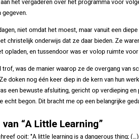
aan het vergaderen over het programma voor volge
en gegeven.
agen, niet omdat het moest, maar vanuit een diepe 
het christelijk onderwijs dat ze daar bieden. Ze war
et opladen, en tussendoor was er volop ruimte voor 
l trof, was de manier waarop ze de overgang van s
Ze doken nog één keer diep in de kern van hun werk: 
as een bewuste afsluiting, gericht op verdieping en
e echt begon. Dit bracht me op een belangrijke ged
van “A Little Learning”
eef ooit: "A little learning is a dangerous thing; (…