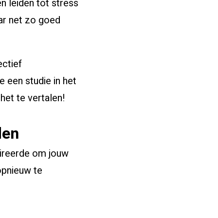
 leiden tot stress
aar net zo goed
ectief
e een studie in het
het te vertalen!
den
pireerde om jouw
opnieuw te