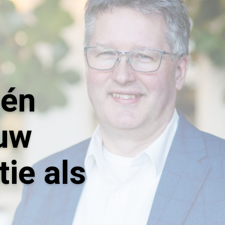
 én
uw
ie als