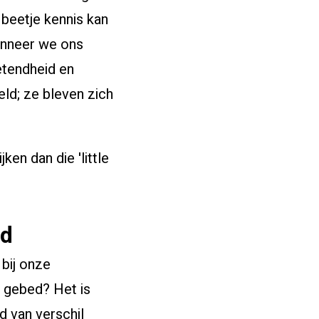
n beetje kennis kan
wanneer we ons
etendheid en
ld; ze bleven zich
nloggen voor studenten
ken dan die 'little
id
 bij onze
n gebed? Het is
d van verschil