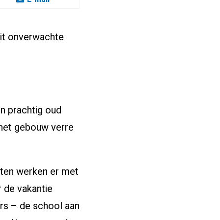
 uit onverwachte
n prachtig oud
k het gebouw verre
nten werken er met
r de vakantie
ers – de school aan