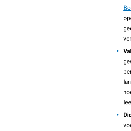
Bo
op
gee
ver
Va
ge
pe
la
ho
le
Di
vo