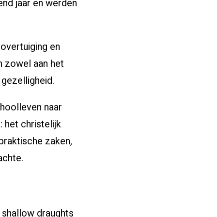
nd jaar en werden
overtuiging en
en zowel aan het
gezelligheid.
choolleven naar
het christelijk
 praktische zaken,
achte.
) shallow draughts