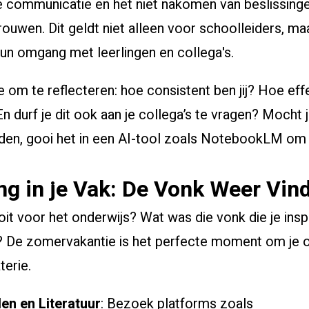
 communicatie en het niet nakomen van beslissingen
trouwen. Dit geldt niet alleen voor schoolleiders, m
hun omgang met leerlingen en collega's.
e om te reflecteren: hoe consistent ben jij? Hoe eff
 durf je dit ook aan je collega’s te vragen? Mocht j
nden, gooi het in een AI-tool zoals NotebookLM om 
ng in je Vak: De Vonk Weer Vin
it voor het onderwijs? Wat was die vonk die je ins
? De zomervakantie is het perfecte moment om je 
terie.
len en Literatuur
: Bezoek platforms zoals