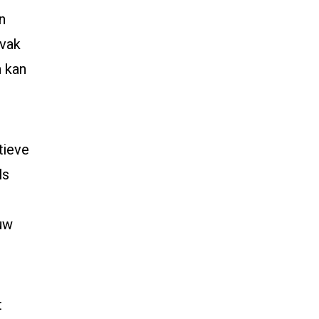
n
 vak
n kan
tieve
ls
ouw
t