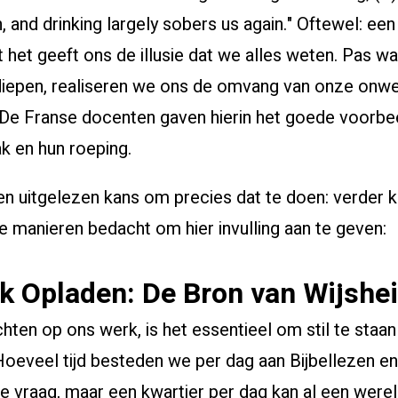
n, and drinking largely sobers us again." Oftewel: ee
ant het geeft ons de illusie dat we alles weten. Pas 
rdiepen, realiseren we ons de omvang van onze onw
 De Franse docenten gaven hierin het goede voorbee
ak en hun roeping.
I
n uitgelezen kans om precies dat te doen: verder kij
rie manieren bedacht om hier invulling aan te geven:
jk Opladen: De Bron van Wijshe
hten op ons werk, is het essentieel om stil te staan
 Hoeveel tijd besteden we per dag aan Bijbellezen e
 vraag, maar een kwartier per dag kan al een werel