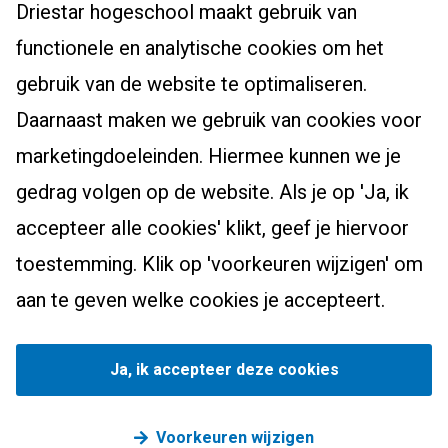
Driestar hogeschool maakt gebruik van
Studentenhuisvesting
Masters, Ad en post-hbo
Leraar voortgezet onderwijs
functionele en analytische cookies om het
Onderzoekscentrum
Ad-PEP
Pedagogiek
Voor studenten
gebruik van de website te optimaliseren.
Werken bij Driestar hogeschool
Post-hbo-opleidingen
Studiekeuzehulp
Daarnaast maken we gebruik van cookies voor
Contact
Info werkplekleren
Masters
Overstappen naar het onderwijs?
marketingdoeleinden. Hiermee kunnen we je
Bibliotheek
Zij-instroom leraar basisonderwijs
gedrag volgen op de website. Als je op 'Ja, ik
Eduweb
Zij-instroom leraar voortgezet onderwijs
accepteer alle cookies' klikt, geef je hiervoor
Alumni
toestemming. Klik op 'voorkeuren wijzigen' om
Nascholingsaanbod
Driestar.Contact.Facebook
Driestar.Contact.Instagram
Driestar.Contact.WhatsApp
aan te geven welke cookies je accepteert.
Privacy
Cookievoorkeuren beheren
©
2026
Driestar hogeschool. Voor alle data geldt: Deo
Ja, ik accepteer deze cookies
volente.
Voorkeuren wijzigen