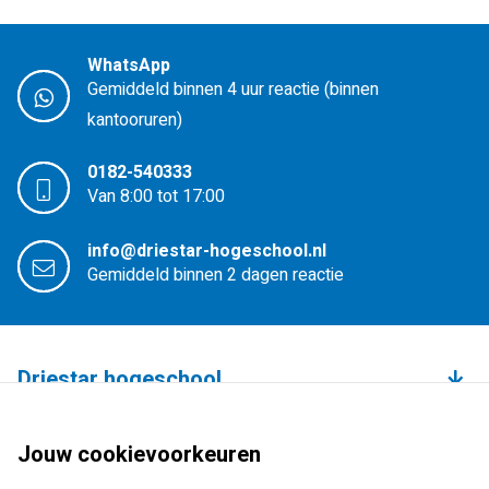
WhatsApp
Gemiddeld binnen 4 uur reactie (binnen
kantooruren)
0182-540333
Van 8:00 tot 17:00
info@driestar-hogeschool.nl
Gemiddeld binnen 2 dagen reactie
Driestar hogeschool
Over de hogeschool
Bachelors
Jouw cookievoorkeuren
Studium Generale
Leraar basisonderwijs (pabo)