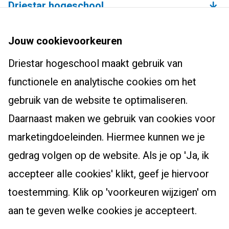
Driestar hogeschool
Over de hogeschool
Bachelors
Jouw cookievoorkeuren
Studium Generale
Leraar basisonderwijs (pabo)
Driestar hogeschool maakt gebruik van
Studentenhuisvesting
Masters, Ad en post-hbo
Leraar voortgezet onderwijs
functionele en analytische cookies om het
Onderzoekscentrum
Ad-PEP
Pedagogiek
Voor studenten
gebruik van de website te optimaliseren.
Werken bij Driestar hogeschool
Post-hbo-opleidingen
Studiekeuzehulp
Daarnaast maken we gebruik van cookies voor
Contact
Info werkplekleren
Masters
Overstappen naar het onderwijs?
marketingdoeleinden. Hiermee kunnen we je
Bibliotheek
Zij-instroom leraar basisonderwijs
gedrag volgen op de website. Als je op 'Ja, ik
Eduweb
Zij-instroom leraar voortgezet onderwijs
accepteer alle cookies' klikt, geef je hiervoor
Alumni
toestemming. Klik op 'voorkeuren wijzigen' om
Nascholingsaanbod
Driestar.Contact.Facebook
Driestar.Contact.Instagram
Driestar.Contact.WhatsApp
aan te geven welke cookies je accepteert.
Privacy
Cookievoorkeuren beheren