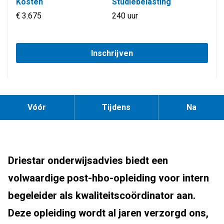
Kosten
Studiebelasting
€ 3.675
240 uur
Inschrijven
Vóór
Tijdens
Na
Driestar onderwijsadvies biedt een
volwaardige post-hbo-opleiding voor intern
begeleider als kwaliteitscoördinator aan.
Deze opleiding wordt al jaren verzorgd ons,