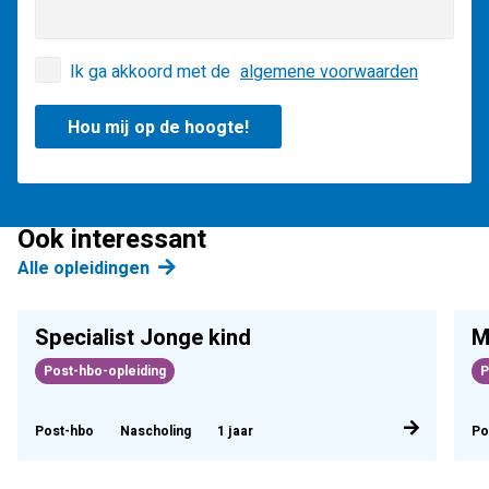
Ik ga akkoord met de
algemene voorwaarden
Ook interessant
Alle opleidingen
Specialist Jonge kind
M
Post-hbo-opleiding
P
Post-hbo
Nascholing
1 jaar
Po