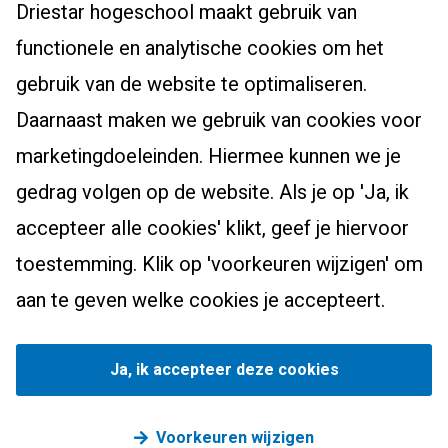
Leraar basisonderwijs (pabo)
Driestar hogeschool maakt gebruik van
Studentenhuisvesting
Masters, Ad en post-hbo
Leraar voortgezet onderwijs
functionele en analytische cookies om het
Onderzoekscentrum
Ad-PEP
Pedagogiek
Voor studenten
gebruik van de website te optimaliseren.
Werken bij Driestar hogeschool
Post-hbo-opleidingen
Studiekeuzehulp
Daarnaast maken we gebruik van cookies voor
Contact
Info werkplekleren
Masters
Overstappen naar het onderwijs?
marketingdoeleinden. Hiermee kunnen we je
Bibliotheek
Zij-instroom leraar basisonderwijs
gedrag volgen op de website. Als je op 'Ja, ik
Eduweb
Zij-instroom leraar voortgezet onderwijs
accepteer alle cookies' klikt, geef je hiervoor
Alumni
toestemming. Klik op 'voorkeuren wijzigen' om
Nascholingsaanbod
Driestar.Contact.Facebook
Driestar.Contact.Instagram
Driestar.Contact.WhatsApp
aan te geven welke cookies je accepteert.
Privacy
Cookievoorkeuren beheren
©
2026
Driestar hogeschool. Voor alle data geldt: Deo
Ja, ik accepteer deze cookies
volente.
Voorkeuren wijzigen