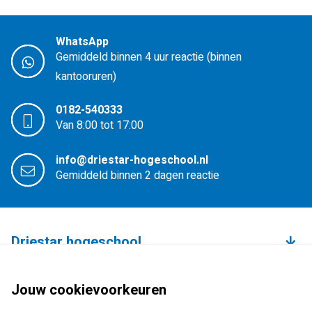
WhatsApp
Gemiddeld binnen 4 uur reactie (binnen
kantooruren)
0182-540333
Van 8:00 tot 17:00
info@driestar-hogeschool.nl
Gemiddeld binnen 2 dagen reactie
Driestar hogeschool
Over de hogeschool
Bachelors
Jouw cookievoorkeuren
Studium Generale