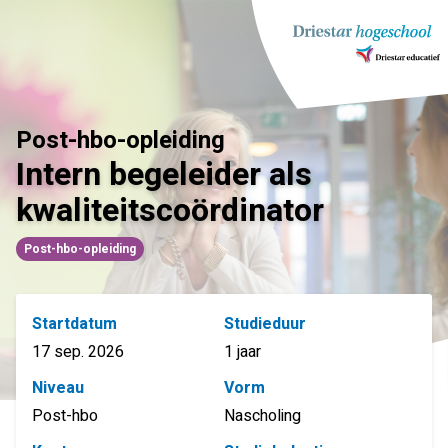
Ga
naar
inhoud
Post-hbo-opleiding
Intern begeleider als
kwaliteitscoördinator
Post-hbo-opleiding
Startdatum
Studieduur
17 sep. 2026
1 jaar
Niveau
Vorm
Post-hbo
Nascholing