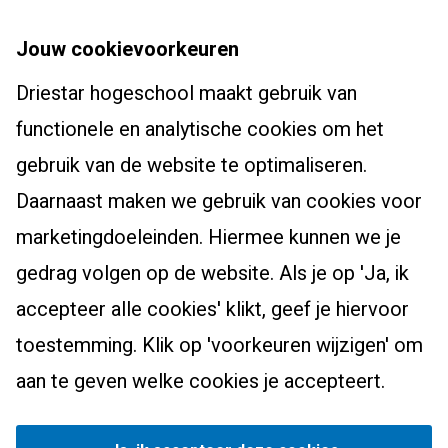
Over de hogeschool
Bachelors
Jouw cookievoorkeuren
Studium Generale
Leraar basisonderwijs (pabo)
Driestar hogeschool maakt gebruik van
Studentenhuisvesting
Masters, Ad en post-hbo
Leraar voortgezet onderwijs
functionele en analytische cookies om het
Onderzoekscentrum
Ad-PEP
Pedagogiek
Voor studenten
gebruik van de website te optimaliseren.
Werken bij Driestar hogeschool
Post-hbo-opleidingen
Studiekeuzehulp
Daarnaast maken we gebruik van cookies voor
Contact
Info werkplekleren
Masters
Overstappen naar het onderwijs?
marketingdoeleinden. Hiermee kunnen we je
Bibliotheek
Zij-instroom leraar basisonderwijs
gedrag volgen op de website. Als je op 'Ja, ik
Eduweb
Zij-instroom leraar voortgezet onderwijs
accepteer alle cookies' klikt, geef je hiervoor
Alumni
toestemming. Klik op 'voorkeuren wijzigen' om
Nascholingsaanbod
Driestar.Contact.Facebook
Driestar.Contact.Instagram
Driestar.Contact.WhatsApp
aan te geven welke cookies je accepteert.
Privacy
Cookievoorkeuren beheren
©
2026
Driestar hogeschool. Voor alle data geldt: Deo