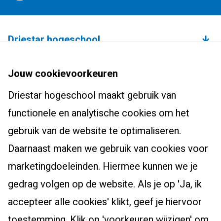
Driestar hogeschool
Over de hogeschool
Bachelors
Jouw cookievoorkeuren
Studium Generale
Leraar basisonderwijs (pabo)
Driestar hogeschool maakt gebruik van
Studentenhuisvesting
Masters, Ad en post-hbo
Leraar voortgezet onderwijs
functionele en analytische cookies om het
Onderzoekscentrum
Ad-PEP
Pedagogiek
Voor studenten
gebruik van de website te optimaliseren.
Werken bij Driestar hogeschool
Post-hbo-opleidingen
Studiekeuzehulp
Daarnaast maken we gebruik van cookies voor
Contact
Info werkplekleren
Masters
Overstappen naar het onderwijs?
marketingdoeleinden. Hiermee kunnen we je
Bibliotheek
Zij-instroom leraar basisonderwijs
gedrag volgen op de website. Als je op 'Ja, ik
Eduweb
Zij-instroom leraar voortgezet onderwijs
accepteer alle cookies' klikt, geef je hiervoor
Alumni
toestemming. Klik op 'voorkeuren wijzigen' om
Nascholingsaanbod