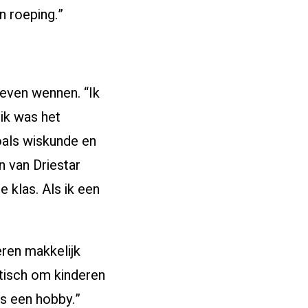
en roeping.”
even wennen. “Ik
ik was het
zoals wiskunde en
n van Driestar
 klas. Als ik een
leren makkelijk
astisch om kinderen
ls een hobby.”