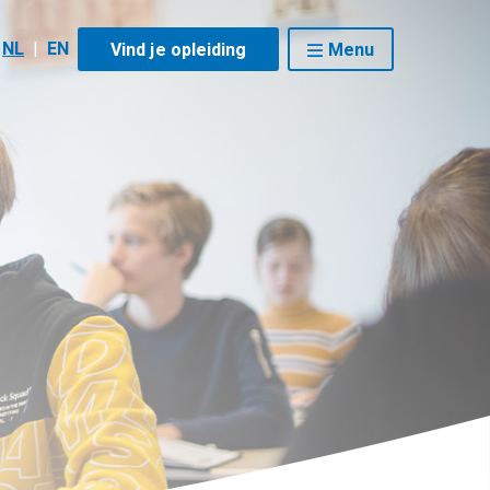
NL
|
EN
Vind je opleiding
Menu