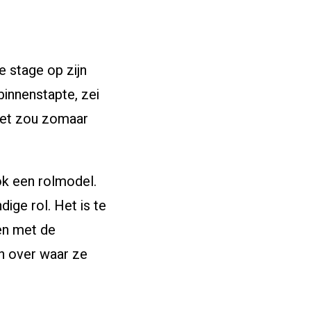
e stage op zijn
binnenstapte, zei
 Het zou zomaar
nloggen voor studenten
ok een rolmodel.
ige rol. Het is te
wen met de
en over waar ze