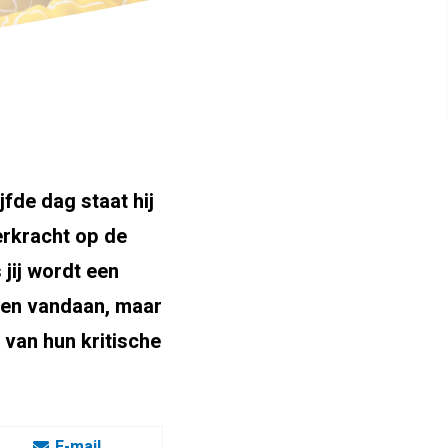
fde dag staat hij
eerkracht op de
jij wordt een
aren vandaan, maar
t van hun kritische
E-mail