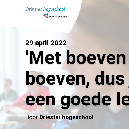
Ga
naar
inhoud
29 april 2022
'Met boeven
boeven, dus 
een goede ler
Door
Driestar hogeschool