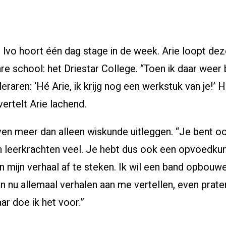
e lvo hoort één dag stage in de week. Arie loopt dez
e school: het Driestar College. “Toen ik daar weer 
leraren: ‘Hé Arie, ik krijg nog een werkstuk van je!’
I
vertelt Arie lachend.
ven meer dan alleen wiskunde uitleggen. “Je bent o
n leerkrachten veel. Je hebt dus ook een opvoedkund
n mijn verhaal af te steken. Ik wil een band opbou
 nu allemaal verhalen aan me vertellen, even prat
ar doe ik het voor.”