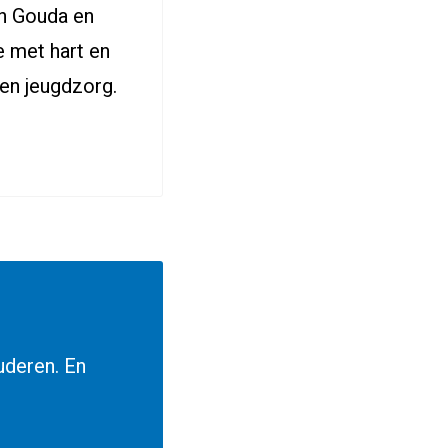
an Gouda en
e met hart en
 en jeugdzorg.
uderen. En