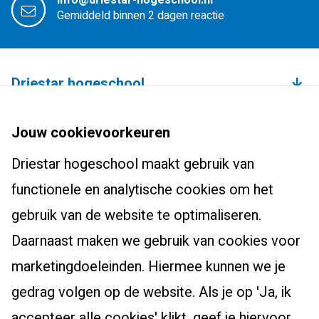
info@driestar-hogeschool.nl
Gemiddeld binnen 2 dagen reactie
Driestar hogeschool
Over de hogeschool
Bachelors
Jouw cookievoorkeuren
Studium Generale
Leraar basisonderwijs (pabo)
Driestar hogeschool maakt gebruik van
Studentenhuisvesting
Masters, Ad en post-hbo
Leraar voortgezet onderwijs
functionele en analytische cookies om het
Onderzoekscentrum
Ad-PEP
Pedagogiek
Voor studenten
gebruik van de website te optimaliseren.
Werken bij Driestar hogeschool
Post-hbo-opleidingen
Studiekeuzehulp
Daarnaast maken we gebruik van cookies voor
Contact
Info werkplekleren
Masters
Overstappen naar het onderwijs?
marketingdoeleinden. Hiermee kunnen we je
Bibliotheek
Zij-instroom leraar basisonderwijs
gedrag volgen op de website. Als je op 'Ja, ik
Eduweb
Zij-instroom leraar voortgezet onderwijs
accepteer alle cookies' klikt, geef je hiervoor
Alumni