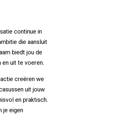
atie continue in
mbitie die aansluit
waam biedt jou de
nloggen voor studenten
 en uit te voeren.
ractie creëren we
 casussen uit jouw
svol en praktisch.
 je eigen