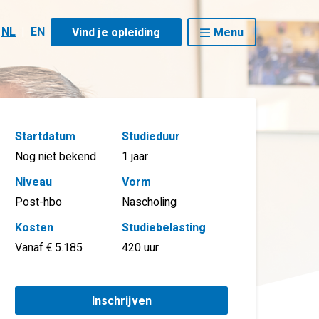
NL
|
EN
Vind je opleiding
Menu
Startdatum
Studieduur
Nog niet bekend
1 jaar
Niveau
Vorm
Post-hbo
Nascholing
Kosten
Studiebelasting
Vanaf € 5.185
420 uur
Inschrijven