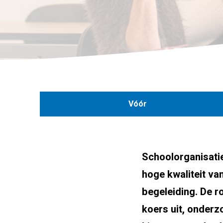
Vóór
Schoolorganisatie
hoge kwaliteit va
begeleiding. De ro
koers uit, onderz