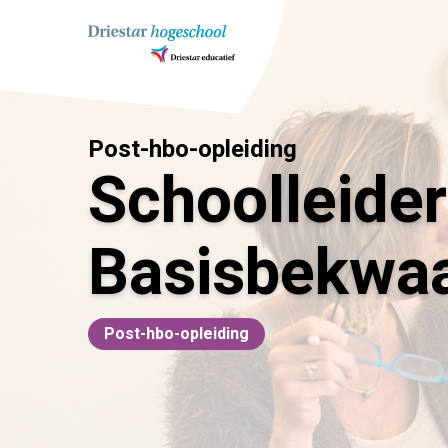
Ga
naar
inhoud
Post-hbo-opleiding
Schoolleider
Basisbekwa
Post-hbo-opleiding