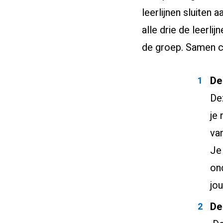
leerlijnen sluiten 
alle drie de leerl
de groep. Samen cr
De
Dez
je 
van
Je
on
jo
De