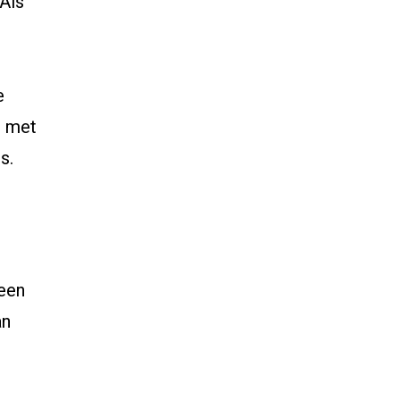
 Als
e
n met
s.
een
an