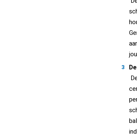
De
sc
ho
Ge
aa
jo
De
De
ce
pe
sch
bal
in