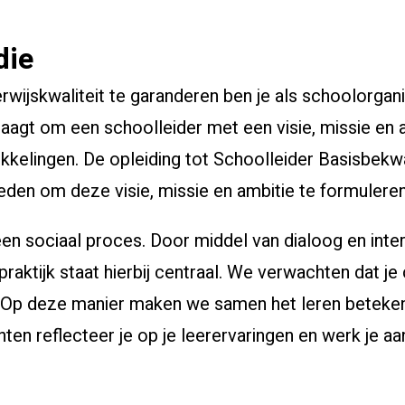
die
ijskwaliteit te garanderen ben je als schoolorganis
raagt om een schoolleider met een visie, missie en a
wikkelingen. De opleiding tot Schoolleider Basisbek
I
eden om deze visie, missie en ambitie te formuleren
een sociaal proces. Door middel van dialoog en inte
raktijk staat hierbij centraal. We verwachten dat je
. Op deze manier maken we samen het leren betekeni
en reflecteer je op je leerervaringen en werk je aan