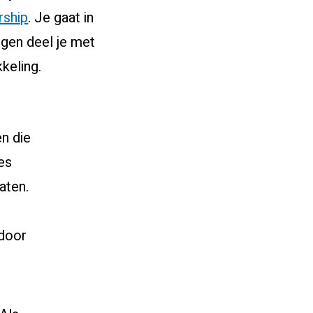
rship
. Je gaat in
ngen deel je met
keling.
en die
nes
aten.
 door