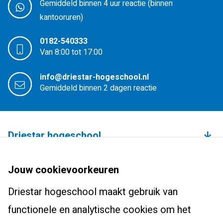
Gemiddeld binnen 4 uur reactie (binnen
kantooruren)
0182-540333
Van 8:00 tot 17:00
info@driestar-hogeschool.nl
Gemiddeld binnen 2 dagen reactie
Driestar hogeschool
Over de hogeschool
Bachelors
Jouw cookievoorkeuren
Studium Generale
Leraar basisonderwijs (pabo)
Driestar hogeschool maakt gebruik van
Studentenhuisvesting
Masters, Ad en post-hbo
Leraar voortgezet onderwijs
functionele en analytische cookies om het
Onderzoekscentrum
Ad-PEP
Pedagogiek