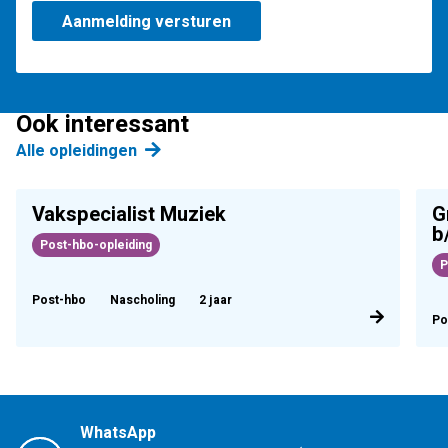
Ook interessant
Alle opleidingen
Vakspecialist Muziek
G
b
Post-hbo-opleiding
P
Post-hbo
Nascholing
2 jaar
Po
WhatsApp